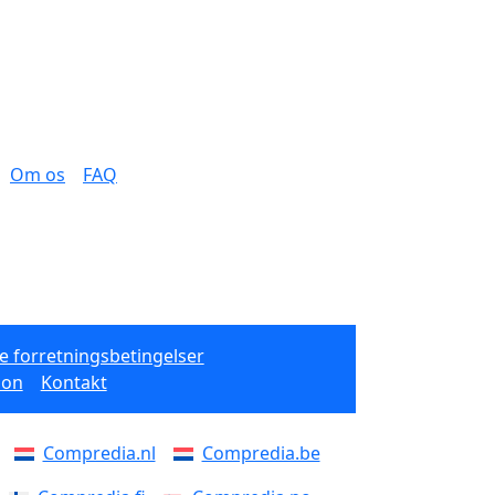
Om os
FAQ
e forretningsbetingelser
ion
Kontakt
Compredia.nl
Compredia.be