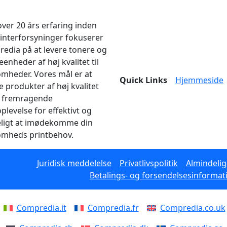
ver 20 års erfaring inden
rinterforsyninger fokuserer
edia på at levere tonere og
enheder af høj kvalitet til
omheder. Vores mål er at
Quick Links
Hjemmeside
e produkter af høj kvalitet
 fremragende
plevelse for effektivt og
eligt at imødekomme din
omheds printbehov.
Juridisk meddelelse
Privatlivspolitik
Almindelig
Betalings- og forsendelsesinformat
Compredia.it
Compredia.fr
Compredia.co.uk