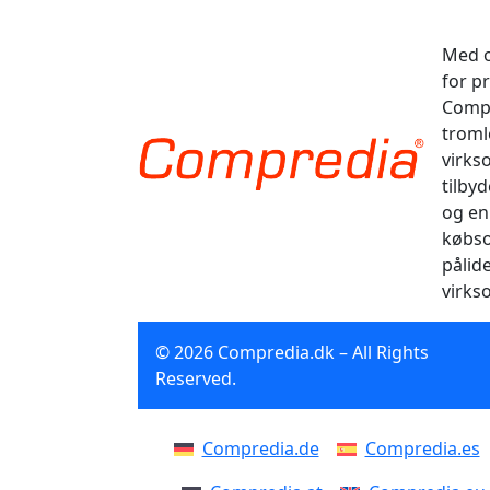
Med o
for p
Compr
tromle
virks
tilbyd
og en
købso
pålid
virks
© 2026 Compredia.dk – All Rights
Reserved.
Compredia.de
Compredia.es