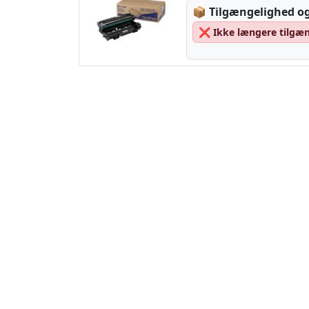
Lagerstatus:
📦
Tilgængelighed og
❌
Ikke længere tilgæ