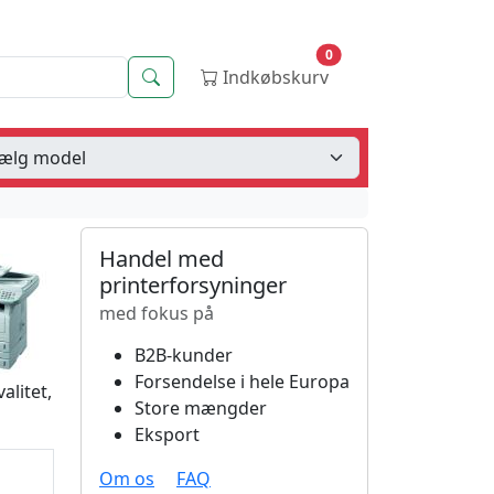
0
Søg
Indkøbskurv
Handel med
printerforsyninger
med fokus på
B2B-kunder
Forsendelse i hele Europa
alitet,
Store mængder
Eksport
Om os
FAQ