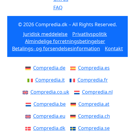
FAQ
© 2026 Compredia.dk – All Rights Reserved.
Juridisk meddelelse
Privatlivspolitik
Almindelige forretningsbetingelser
Betalings- og forsendelsesinformation
Kontakt
Compredia.de
Compredia.es
Compredia.it
Compredia.fr
Compredia.co.uk
Compredia.nl
Compredia.be
Compredia.at
Compredia.eu
Compredia.ch
Compredia.dk
Compredia.se