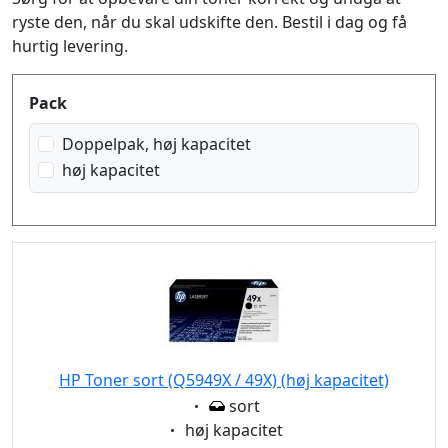
ryste den, når du skal udskifte den. Bestil i dag og få
hurtig levering.
Produktfilter
Pack
Doppelpak, høj kapacitet
høj kapacitet
HP Toner sort (Q5949X / 49X) (høj kapacitet)
Eigenschaft:
sort
Eigenschaft:
høj kapacitet