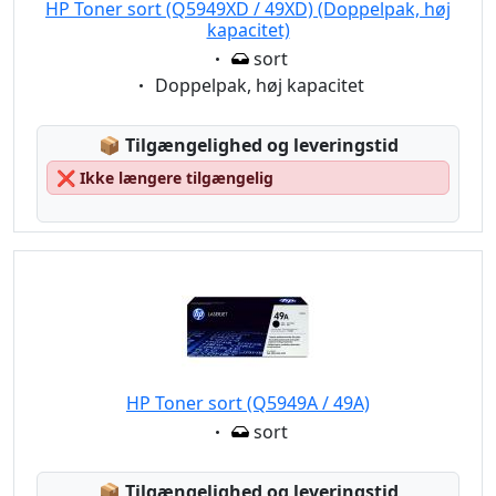
HP Toner sort (Q5949XD / 49XD) (Doppelpak, høj
kapacitet)
Eigenschaft:
sort
Eigenschaft:
Doppelpak, høj kapacitet
Lagerstatus:
📦
Tilgængelighed og leveringstid
❌
Ikke længere tilgængelig
HP Toner sort (Q5949A / 49A)
Eigenschaft:
sort
Lagerstatus:
📦
Tilgængelighed og leveringstid