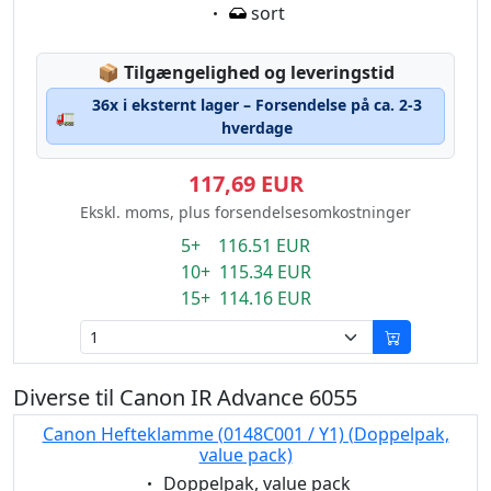
Eigenschaft:
sort
Lagerstatus:
📦
Tilgængelighed og leveringstid
36x i eksternt lager – Forsendelse på ca. 2-3
🚛
hverdage
117,69 EUR
Ekskl. moms, plus forsendelsesomkostninger
5+ 116.51 EUR
10+ 115.34 EUR
15+ 114.16 EUR
Diverse til Canon IR Advance 6055
Canon Hefteklamme (0148C001 / Y1) (Doppelpak,
value pack)
Eigenschaft:
Doppelpak, value pack