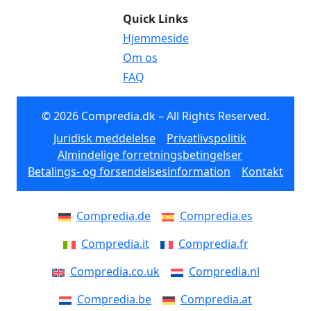
Quick Links
Hjemmeside
Om os
FAQ
© 2026 Compredia.dk – All Rights Reserved.
Juridisk meddelelse
Privatlivspolitik
Almindelige forretningsbetingelser
Betalings- og forsendelsesinformation
Kontakt
Compredia.de
Compredia.es
Compredia.it
Compredia.fr
Compredia.co.uk
Compredia.nl
Compredia.be
Compredia.at