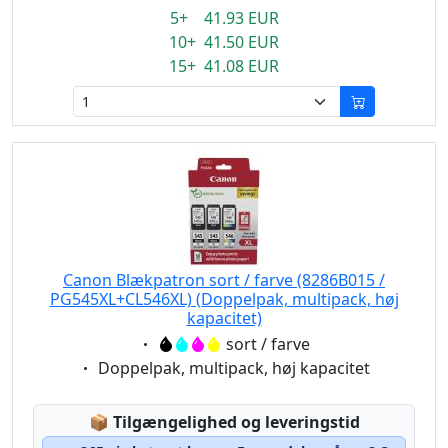
5+ 41.93 EUR
10+ 41.50 EUR
15+ 41.08 EUR
Canon Blækpatron sort / farve (8286B015 /
PG545XL+CL546XL) (Doppelpak, multipack, høj
kapacitet)
Eigenschaft:
sort / farve
Eigenschaft:
Doppelpak, multipack, høj kapacitet
Lagerstatus:
📦
Tilgængelighed og leveringstid