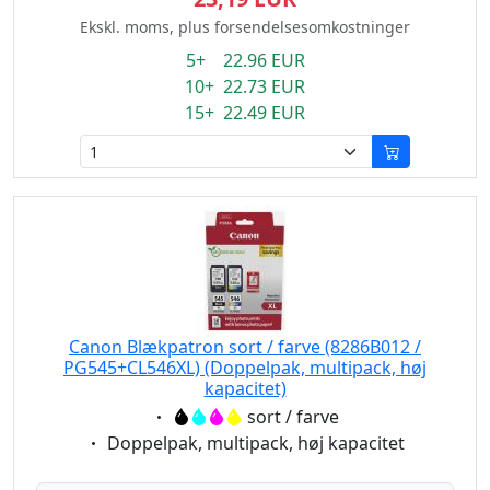
Ekskl. moms, plus forsendelsesomkostninger
5+ 22.96 EUR
10+ 22.73 EUR
15+ 22.49 EUR
Canon Blækpatron sort / farve (8286B012 /
PG545+CL546XL) (Doppelpak, multipack, høj
kapacitet)
Eigenschaft:
sort / farve
Eigenschaft:
Doppelpak, multipack, høj kapacitet