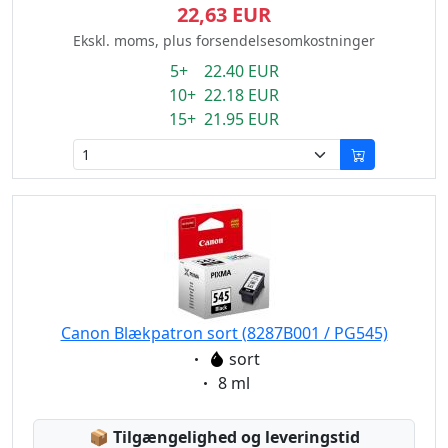
22,63 EUR
Ekskl. moms, plus forsendelsesomkostninger
5+ 22.40 EUR
10+ 22.18 EUR
15+ 21.95 EUR
Canon Blækpatron sort (8287B001 / PG545)
Eigenschaft:
sort
Eigenschaft:
8 ml
Lagerstatus:
📦
Tilgængelighed og leveringstid