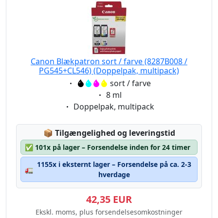
Canon Blækpatron sort / farve (8287B008 /
PG545+CL546) (Doppelpak, multipack)
Eigenschaft:
sort / farve
Eigenschaft:
8 ml
Eigenschaft:
Doppelpak, multipack
Lagerstatus:
📦
Tilgængelighed og leveringstid
✅
101x på lager – Forsendelse inden for 24 timer
1155x i eksternt lager – Forsendelse på ca. 2-3
🚛
hverdage
42,35 EUR
Ekskl. moms, plus forsendelsesomkostninger