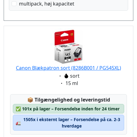
multipack, høj kapacitet
Canon Blækpatron sort (8286B001 / PG545XL)
Eigenschaft:
sort
Eigenschaft:
15 ml
Lagerstatus:
📦
Tilgængelighed og leveringstid
✅
101x på lager – Forsendelse inden for 24 timer
1505x i eksternt lager – Forsendelse på ca. 2-3
🚛
hverdage