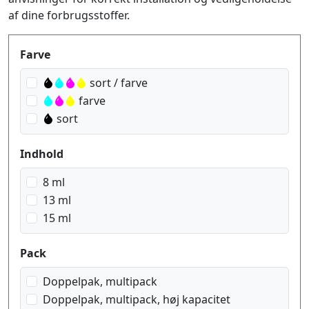
af dine forbrugsstoffer.
Produktfilter
Farve
sort / farve
farve
sort
Indhold
8 ml
13 ml
15 ml
Pack
Doppelpak, multipack
Doppelpak, multipack, høj kapacitet