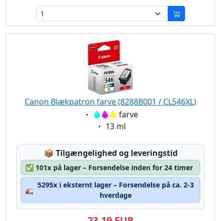
Canon Blækpatron farve (8288B001 / CL546XL)
Eigenschaft:
farve
Eigenschaft:
13 ml
Lagerstatus:
📦
Tilgængelighed og leveringstid
✅
101x på lager – Forsendelse inden for 24 timer
5295x i eksternt lager – Forsendelse på ca. 2-3
🚛
hverdage
23,19 EUR