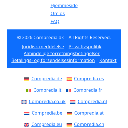
Hjemmeside
Om os
FAQ
© 2026 Compredia.dk – All Rights Reserved.
Juridisk meddelelse
Privatlivspolitik
Almindelige forretningsbetingelser
Betalings- og forsendelsesinformation
Kontakt
Compredia.de
Compredia.es
Compredia.it
Compredia.fr
Compredia.co.uk
Compredia.nl
Compredia.be
Compredia.at
Compredia.eu
Compredia.ch