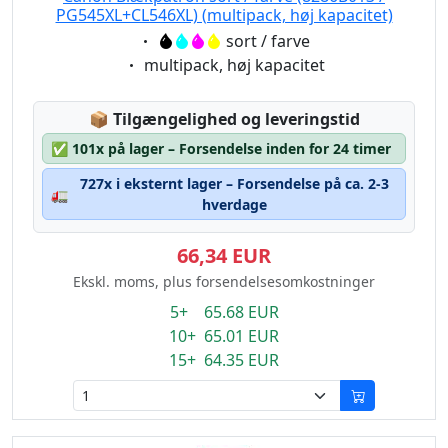
PG545XL+CL546XL) (multipack, høj kapacitet)
Eigenschaft:
sort / farve
Eigenschaft:
multipack, høj kapacitet
Lagerstatus:
📦
Tilgængelighed og leveringstid
✅
101x på lager – Forsendelse inden for 24 timer
727x i eksternt lager – Forsendelse på ca. 2-3
🚛
hverdage
66,34 EUR
Ekskl. moms, plus forsendelsesomkostninger
5+ 65.68 EUR
10+ 65.01 EUR
15+ 64.35 EUR