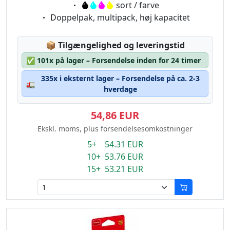
Eigenschaft:
sort / farve
Eigenschaft:
Doppelpak, multipack, høj kapacitet
Lagerstatus:
📦
Tilgængelighed og leveringstid
✅
101x på lager – Forsendelse inden for 24 timer
335x i eksternt lager – Forsendelse på ca. 2-3
🚛
hverdage
54,86 EUR
Ekskl. moms, plus forsendelsesomkostninger
5+ 54.31 EUR
10+ 53.76 EUR
15+ 53.21 EUR