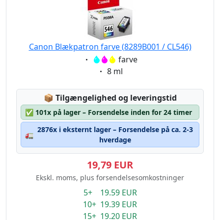
Canon Blækpatron farve (8289B001 / CL546)
Eigenschaft:
farve
Eigenschaft:
8 ml
Lagerstatus:
📦
Tilgængelighed og leveringstid
✅
101x på lager – Forsendelse inden for 24 timer
2876x i eksternt lager – Forsendelse på ca. 2-3
🚛
hverdage
19,79 EUR
Ekskl. moms, plus forsendelsesomkostninger
5+ 19.59 EUR
10+ 19.39 EUR
15+ 19.20 EUR