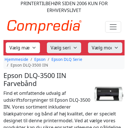
PRINTERTILBEHØR
SIDEN 2006
KUN FOR
ERHVERVSLIVET
Hjemmeside
Epson
Epson DLQ Serie
Epson DLQ-3500 IIN
Epson DLQ-3500 IIN
Farvebånd
Find et omfattende udvalg af
udskriftsforsyninger til Epson DLQ-3500
IIN. Vores sortiment inkluderer
blækpatroner og bånd af høj kvalitet, der er specielt
designet til denne printermodel. Ved at vælge vores
produkter kan du sikre ensartet ydeevne og pålidelige