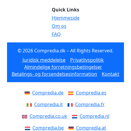
Quick Links
Hjemmeside
Om os
FAQ
© 2026 Compredia.dk – All Rights Reserved.
Juridisk meddelelse
Privatlivspolitik
Almindelige forretningsbetingelser
Betalings- og forsendelsesinformation
Kontakt
Compredia.de
Compredia.es
Compredia.it
Compredia.fr
Compredia.co.uk
Compredia.nl
Compredia.be
Compredia.at