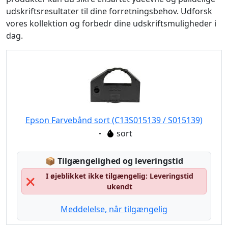
udskriftsresultater til dine forretningsbehov. Udforsk
vores kollektion og forbedr dine udskriftsmuligheder i
dag.
Epson Farvebånd sort (C13S015139 / S015139)
Eigenschaft:
sort
Lagerstatus:
📦
Tilgængelighed og leveringstid
I øjeblikket ikke tilgængelig: Leveringstid
❌
ukendt
Meddelelse, når tilgængelig