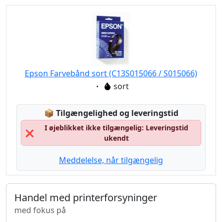
Epson Farvebånd sort (C13S015066 / S015066)
Eigenschaft:
sort
Lagerstatus:
📦
Tilgængelighed og leveringstid
I øjeblikket ikke tilgængelig: Leveringstid
❌
ukendt
Meddelelse, når tilgængelig
Handel med printerforsyninger
med fokus på