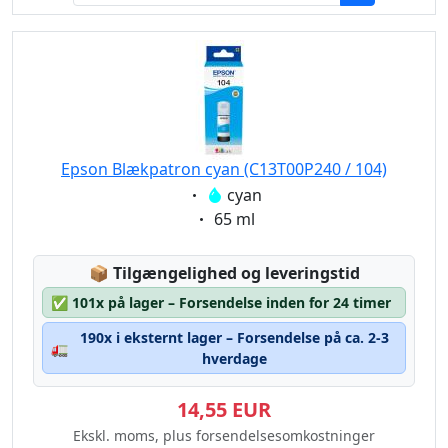
Epson Blækpatron cyan (C13T00P240 / 104)
Eigenschaft:
cyan
Eigenschaft:
65 ml
Lagerstatus:
📦
Tilgængelighed og leveringstid
✅
101x på lager – Forsendelse inden for 24 timer
190x i eksternt lager – Forsendelse på ca. 2-3
🚛
hverdage
14,55 EUR
Ekskl. moms, plus forsendelsesomkostninger