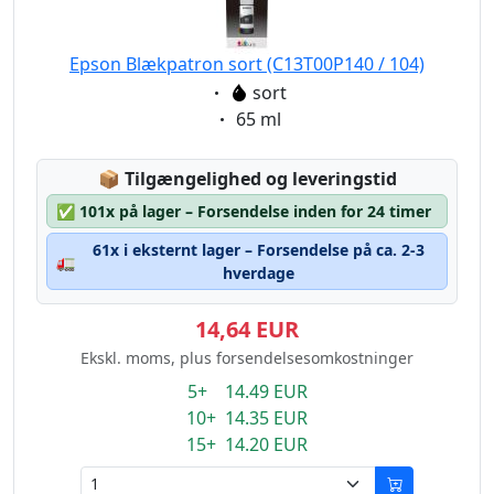
Epson Blækpatron sort (C13T00P140 / 104)
Eigenschaft:
sort
Eigenschaft:
65 ml
Lagerstatus:
📦
Tilgængelighed og leveringstid
✅
101x på lager – Forsendelse inden for 24 timer
61x i eksternt lager – Forsendelse på ca. 2-3
🚛
hverdage
14,64 EUR
Ekskl. moms, plus forsendelsesomkostninger
5+ 14.49 EUR
10+ 14.35 EUR
15+ 14.20 EUR