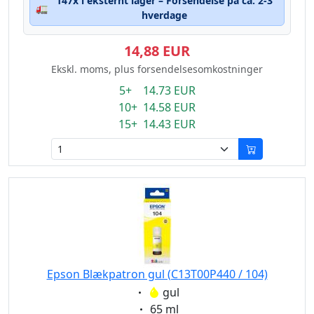
147x i eksternt lager – Forsendelse på ca. 2-3
🚛
hverdage
14,88 EUR
Ekskl. moms, plus forsendelsesomkostninger
5+ 14.73 EUR
10+ 14.58 EUR
15+ 14.43 EUR
Epson Blækpatron gul (C13T00P440 / 104)
Eigenschaft:
gul
Eigenschaft:
65 ml