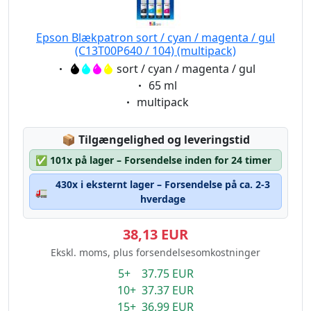
Epson Blækpatron sort / cyan / magenta / gul
(C13T00P640 / 104) (multipack)
Eigenschaft:
sort / cyan / magenta / gul
Eigenschaft:
65 ml
Eigenschaft:
multipack
Lagerstatus:
📦
Tilgængelighed og leveringstid
✅
101x på lager – Forsendelse inden for 24 timer
430x i eksternt lager – Forsendelse på ca. 2-3
🚛
hverdage
38,13 EUR
Ekskl. moms, plus forsendelsesomkostninger
5+ 37.75 EUR
10+ 37.37 EUR
15+ 36.99 EUR