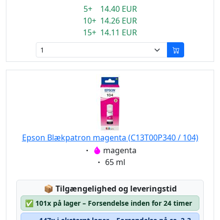
5+ 14.40 EUR
10+ 14.26 EUR
15+ 14.11 EUR
Epson Blækpatron magenta (C13T00P340 / 104)
Eigenschaft:
magenta
Eigenschaft:
65 ml
Lagerstatus:
📦
Tilgængelighed og leveringstid
✅
101x på lager – Forsendelse inden for 24 timer