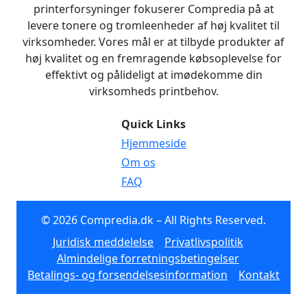
printerforsyninger fokuserer Compredia på at
levere tonere og tromleenheder af høj kvalitet til
virksomheder. Vores mål er at tilbyde produkter af
høj kvalitet og en fremragende købsoplevelse for
effektivt og pålideligt at imødekomme din
virksomheds printbehov.
Quick Links
Hjemmeside
Om os
FAQ
© 2026 Compredia.dk – All Rights Reserved.
Juridisk meddelelse
Privatlivspolitik
Almindelige forretningsbetingelser
Betalings- og forsendelsesinformation
Kontakt