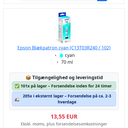
Epson Blækpatron cyan (C13T03R240 / 102)
Eigenschaft:
cyan
Eigenschaft:
70 ml
Lagerstatus:
📦
Tilgængelighed og leveringstid
✅
101x på lager – Forsendelse inden for 24 timer
205x i eksternt lager – Forsendelse på ca. 2-3
🚛
hverdage
13,55 EUR
Ekskl. moms, plus forsendelsesomkostninger