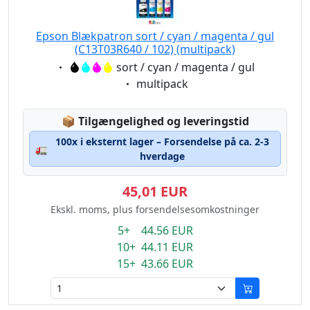
Epson Blækpatron sort / cyan / magenta / gul
(C13T03R640 / 102) (multipack)
Eigenschaft:
sort / cyan / magenta / gul
Eigenschaft:
multipack
Lagerstatus:
📦
Tilgængelighed og leveringstid
100x i eksternt lager – Forsendelse på ca. 2-3
🚛
hverdage
45,01 EUR
Ekskl. moms, plus forsendelsesomkostninger
5+ 44.56 EUR
10+ 44.11 EUR
15+ 43.66 EUR