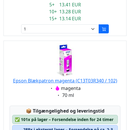
5+ 13.41 EUR
10+ 13.28 EUR
15+ 13.14 EUR
Epson Blækpatron magenta (C13T03R340 / 102)
Eigenschaft:
magenta
Eigenschaft:
70 ml
Lagerstatus:
📦
Tilgængelighed og leveringstid
✅
101x på lager – Forsendelse inden for 24 timer
288x i eksternt lager – Forsendelse på ca. 2-3