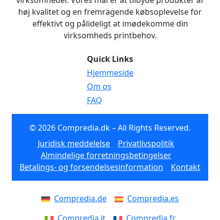
virksomheder. Vores mål er at tilbyde produkter af
høj kvalitet og en fremragende købsoplevelse for
effektivt og pålideligt at imødekomme din
virksomheds printbehov.
Quick Links
Hjemmeside
Om os
FAQ
© 2026 Compredia.dk – All Rights Reserved.
Juridisk meddelelse
Privatlivspolitik
Almindelige forretningsbetingelser
Betalings- og forsendelsesinformation
Kontakt
Compredia.de
Compredia.es
Compredia.it
Compredia.fr