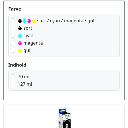
Produktfilter
Farve
sort / cyan / magenta / gul
sort
cyan
magenta
gul
Indhold
70 ml
127 ml