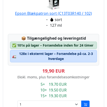
Epson Blækpatron sort (C13T03R140 / 102)
Eigenschaft:
sort
Eigenschaft:
127 ml
Lagerstatus:
📦
Tilgængelighed og leveringstid
✅
101x på lager – Forsendelse inden for 24 timer
128x i eksternt lager – Forsendelse på ca. 2-3
🚛
hverdage
19,90 EUR
Ekskl. moms, plus forsendelsesomkostninger
5+ 19.70 EUR
10+ 19.50 EUR
15+ 19.30 EUR