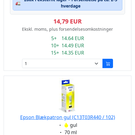
🚛
hverdage
14,79 EUR
Ekskl. moms, plus forsendelsesomkostninger
5+ 14.64 EUR
10+ 14.49 EUR
15+ 14.35 EUR
Epson Blækpatron gul (C13T03R440 / 102)
Eigenschaft:
gul
Eigenschaft:
70 ml