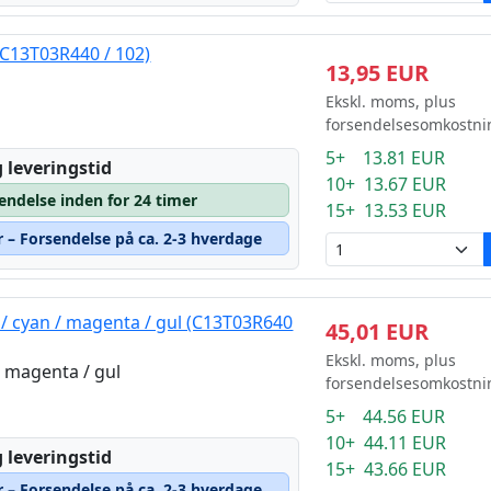
(C13T03R440 / 102)
13,95 EUR
Ekskl. moms, plus
forsendelsesomkostni
5+ 13.81 EUR
 leveringstid
10+ 13.67 EUR
sendelse inden for 24 timer
15+ 13.53 EUR
r – Forsendelse på ca. 2-3 hverdage
/ cyan / magenta / gul (C13T03R640
45,01 EUR
Ekskl. moms, plus
/ magenta / gul
forsendelsesomkostni
5+ 44.56 EUR
10+ 44.11 EUR
 leveringstid
15+ 43.66 EUR
r – Forsendelse på ca. 2-3 hverdage