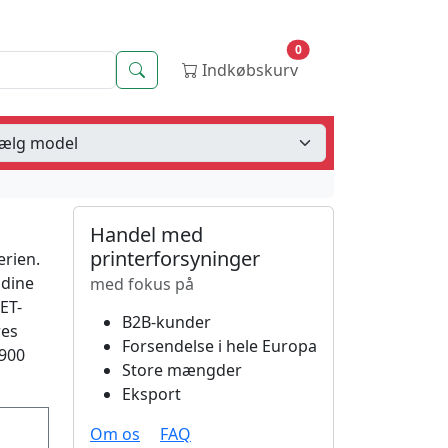
0
Søg
Indkøbskurv
Handel med
printerforsyninger
erien.
 dine
med fokus på
ET-
B2B-kunder
res
Forsendelse i hele Europa
3900
Store mængder
Eksport
Om os
FAQ