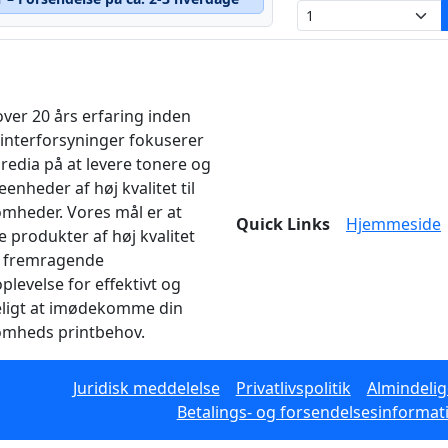
ver 20 års erfaring inden
rinterforsyninger fokuserer
edia på at levere tonere og
enheder af høj kvalitet til
omheder. Vores mål er at
Quick Links
Hjemmeside
e produkter af høj kvalitet
 fremragende
plevelse for effektivt og
eligt at imødekomme din
omheds printbehov.
Juridisk meddelelse
Privatlivspolitik
Almindelig
Betalings- og forsendelsesinformat