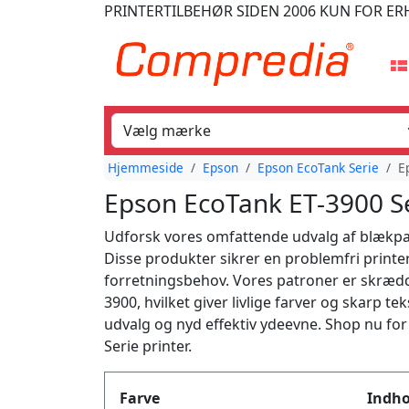
PRINTERTILBEHØR
SIDEN 2006
KUN FOR ER
Hjemmeside
Epson
Epson EcoTank Serie
E
Epson EcoTank ET-3900 S
Udforsk vores omfattende udvalg af blækpatr
Disse produkter sikrer en problemfri printer
forretningsbehov. Vores patroner er skrædde
3900, hvilket giver livlige farver og skarp te
udvalg og nyd effektiv ydeevne. Shop nu for 
Serie printer.
Produktfilter
Farve
Indho