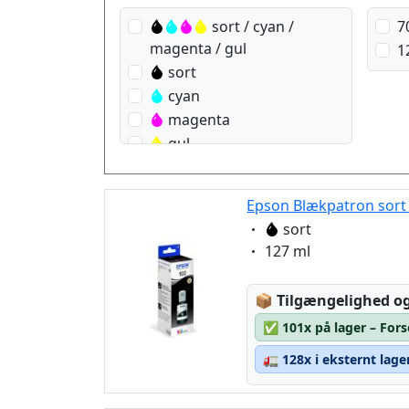
sort / cyan /
7
magenta / gul
1
sort
cyan
magenta
gul
Epson Blækpatron sort 
Eigenschaft:
sort
Eigenschaft:
127 ml
Lagerstatus:
📦
Tilgængelighed og
✅
101x på lager – For
🚛
128x i eksternt lage