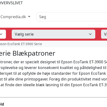
HVERVSLIVET
Søg
Compredia.dk
pson EcoTank ET-3900 Serie
erie Blækpatroner
oner, der er specielt designet til Epson EcoTank ET-3900 S
oplevelse og leverer konsekvent kvalitet og pålidelighed til
rsyet til at opfylde de høje standarder for Epson EcoTank 
kst til alle dine printopgaver. Forøg din produktivitet med vo
at finde den ideelle blæk løsning til din Epson EcoTank ET-
ld