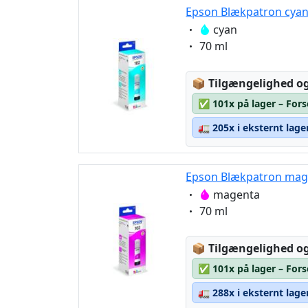
Epson Blækpatron cyan
Eigenschaft:
cyan
Eigenschaft:
70 ml
Lagerstatus:
📦
Tilgængelighed og
✅
101x på lager – For
🚛
205x i eksternt lage
Epson Blækpatron mage
Eigenschaft:
magenta
Eigenschaft:
70 ml
Lagerstatus:
📦
Tilgængelighed og
✅
101x på lager – For
🚛
288x i eksternt lage