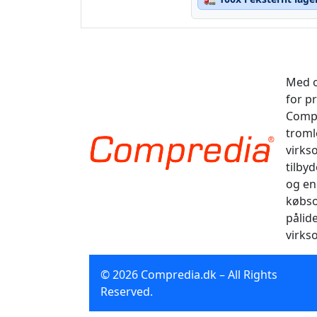
Med o
for p
Compr
tromle
virks
tilbyd
og en
købso
pålid
virks
© 2026 Compredia.dk – All Rights
Reserved.