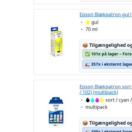
Epson Blækpatron gul 
Eigenschaft:
gul
Eigenschaft:
70 ml
Lagerstatus:
📦
Tilgængelighed og
✅
101x på lager – For
🚛
357x i eksternt lage
Epson Blækpatron sort 
/ 102) (multipack)
Eigenschaft:
sort / cyan 
Eigenschaft:
multipack
Lagerstatus:
📦
Tilgængelighed og
🚛
100x i eksternt lage