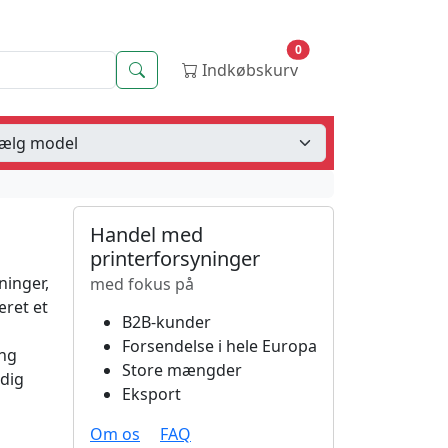
0
Søg
Indkøbskurv
Handel med
printerforsyninger
ninger,
med fokus på
æret et
B2B-kunder
Forsendelse i hele Europa
ang
Store mængder
 dig
Eksport
Om os
FAQ