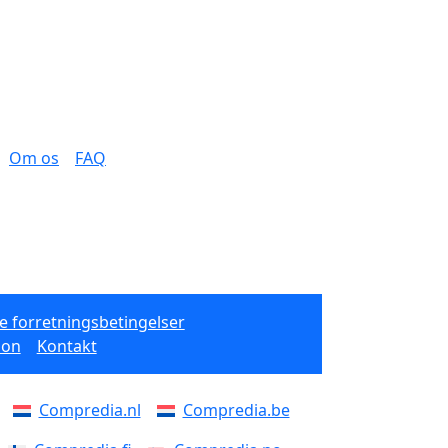
Om os
FAQ
e forretningsbetingelser
ion
Kontakt
Compredia.nl
Compredia.be