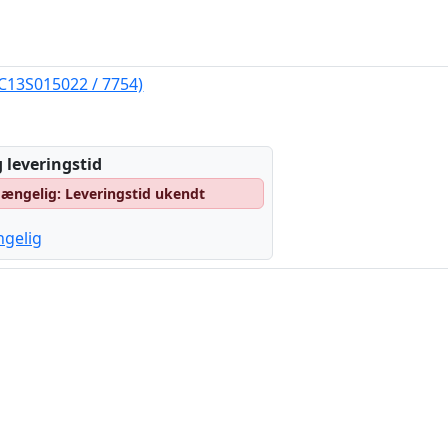
C13S015022 / 7754)
 leveringstid
lgængelig: Leveringstid ukendt
ngelig