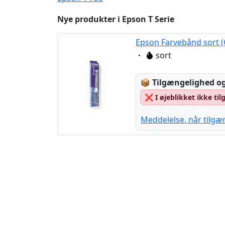
Nye produkter i Epson T Serie
Epson Farvebånd sort (
Eigenschaft:
sort
Lagerstatus:
📦
Tilgængelighed og
❌
I øjeblikket ikke ti
Meddelelse, når tilgæ