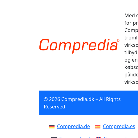
Med o
for p
Compr
tromle
virks
tilbyd
og en
købso
pålid
virks
© 2026 Compredia.dk – All Rights
Reserved.
Compredia.de
Compredia.es