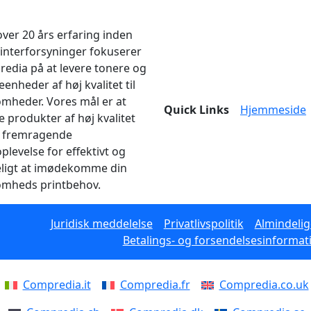
ver 20 års erfaring inden
rinterforsyninger fokuserer
edia på at levere tonere og
enheder af høj kvalitet til
omheder. Vores mål er at
Quick Links
Hjemmeside
e produkter af høj kvalitet
 fremragende
plevelse for effektivt og
eligt at imødekomme din
omheds printbehov.
Juridisk meddelelse
Privatlivspolitik
Almindelig
Betalings- og forsendelsesinformat
Compredia.it
Compredia.fr
Compredia.co.uk