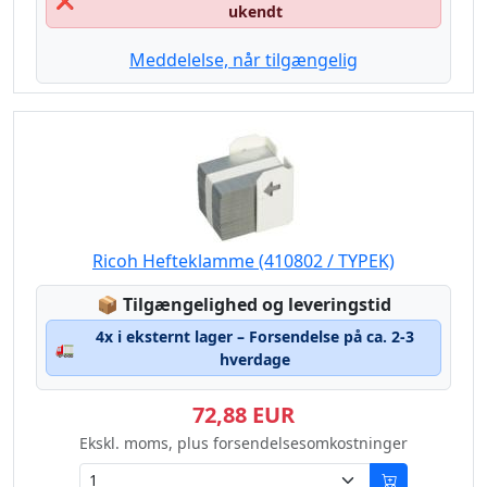
❌
ukendt
Meddelelse, når tilgængelig
Ricoh Hefteklamme (410802 / TYPEK)
Lagerstatus:
📦
Tilgængelighed og leveringstid
4x i eksternt lager – Forsendelse på ca. 2-3
🚛
hverdage
72,88 EUR
Ekskl. moms, plus forsendelsesomkostninger