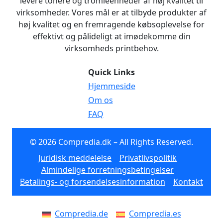
levere tonere og tromleenheder af høj kvalitet til
virksomheder. Vores mål er at tilbyde produkter af
høj kvalitet og en fremragende købsoplevelse for
effektivt og pålideligt at imødekomme din
virksomheds printbehov.
Quick Links
Hjemmeside
Om os
FAQ
© 2026 Compredia.dk – All Rights Reserved.
Juridisk meddelelse
Privatlivspolitik
Almindelige forretningsbetingelser
Betalings- og forsendelsesinformation
Kontakt
Compredia.de
Compredia.es