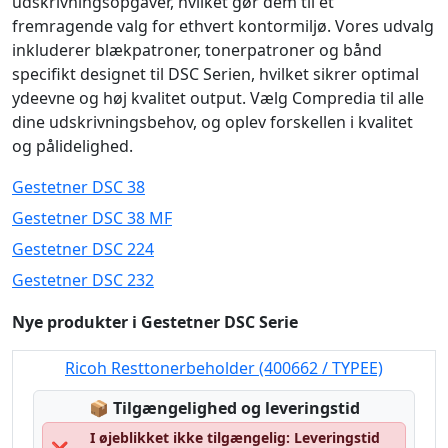
udskrivningsopgaver, hvilket gør dem til et
fremragende valg for ethvert kontormiljø. Vores udvalg
inkluderer blækpatroner, tonerpatroner og bånd
specifikt designet til DSC Serien, hvilket sikrer optimal
ydeevne og høj kvalitet output. Vælg Compredia til alle
dine udskrivningsbehov, og oplev forskellen i kvalitet
og pålidelighed.
Gestetner DSC 38
Gestetner DSC 38 MF
Gestetner DSC 224
Gestetner DSC 232
Nye produkter i Gestetner DSC Serie
Ricoh Resttonerbeholder (400662 / TYPEE)
Lagerstatus:
📦
Tilgængelighed og leveringstid
I øjeblikket ikke tilgængelig: Leveringstid