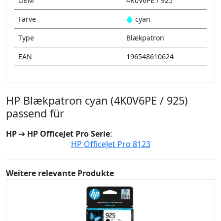
OEM
4K0V6PE / 925
Farve
cyan
Type
Blækpatron
EAN
196548610624
HP Blækpatron cyan (4K0V6PE / 925)
passend für
HP
➔
HP OfficeJet Pro Serie
:
HP OfficeJet Pro 8123
Weitere relevante Produkte