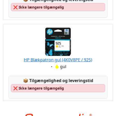
❌
Ikke længere tilgængelig
HP Blækpatron gul (4K0V8PE / 925)
Eigenschaft:
gul
Lagerstatus:
📦
Tilgængelighed og leveringstid
❌
Ikke længere tilgængelig