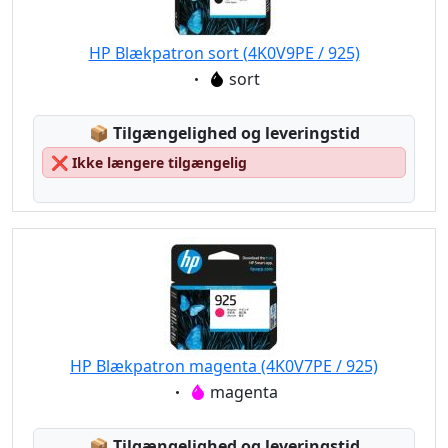
HP Blækpatron sort (4K0V9PE / 925)
Eigenschaft:
sort
Lagerstatus:
📦
Tilgængelighed og leveringstid
❌
Ikke længere tilgængelig
HP Blækpatron magenta (4K0V7PE / 925)
Eigenschaft:
magenta
Lagerstatus:
📦
Tilgængelighed og leveringstid