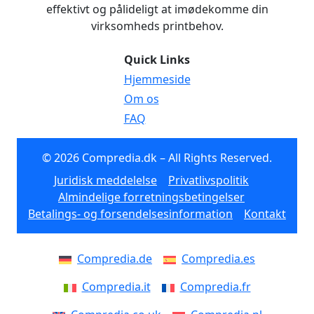
effektivt og pålideligt at imødekomme din
virksomheds printbehov.
Quick Links
Hjemmeside
Om os
FAQ
© 2026 Compredia.dk – All Rights Reserved.
Juridisk meddelelse
Privatlivspolitik
Almindelige forretningsbetingelser
Betalings- og forsendelsesinformation
Kontakt
Compredia.de
Compredia.es
Compredia.it
Compredia.fr