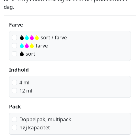
dag.
Produktfilter
Farve
sort / farve
farve
sort
Indhold
4 ml
12 ml
Pack
Doppelpak, multipack
høj kapacitet