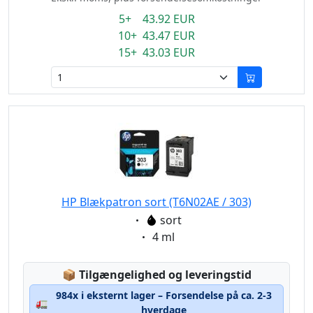
5+ 43.92 EUR
10+ 43.47 EUR
15+ 43.03 EUR
HP Blækpatron sort (T6N02AE / 303)
Eigenschaft:
sort
Eigenschaft:
4 ml
Lagerstatus:
📦
Tilgængelighed og leveringstid
984x i eksternt lager – Forsendelse på ca. 2-3
🚛
hverdage