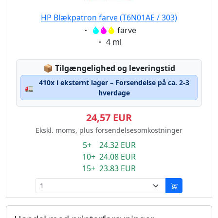
HP Blækpatron farve (T6N01AE / 303)
Eigenschaft:
farve
Eigenschaft:
4 ml
Lagerstatus:
📦
Tilgængelighed og leveringstid
410x i eksternt lager – Forsendelse på ca. 2-3
🚛
hverdage
24,57 EUR
Ekskl. moms, plus forsendelsesomkostninger
5+ 24.32 EUR
10+ 24.08 EUR
15+ 23.83 EUR