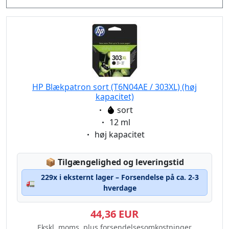
HP Blækpatron sort (T6N04AE / 303XL) (høj
kapacitet)
Eigenschaft:
sort
Eigenschaft:
12 ml
Eigenschaft:
høj kapacitet
Lagerstatus:
📦
Tilgængelighed og leveringstid
229x i eksternt lager – Forsendelse på ca. 2-3
🚛
hverdage
44,36 EUR
Ekskl. moms, plus forsendelsesomkostninger