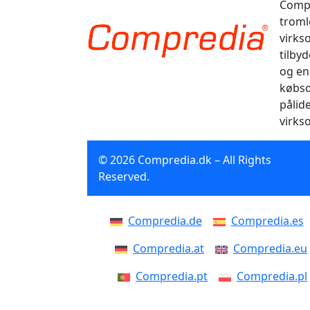
Compr
tromle
virks
tilbyd
og en
købso
pålid
virks
© 2026 Compredia.dk – All Rights
Reserved.
Compredia.de
Compredia.es
Compredia.at
Compredia.eu
Compredia.pt
Compredia.pl