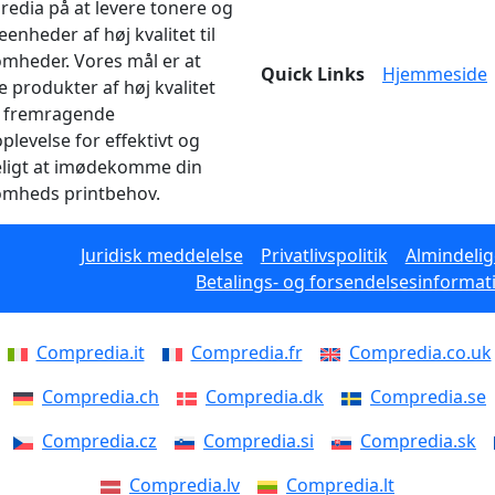
edia på at levere tonere og
enheder af høj kvalitet til
omheder. Vores mål er at
Quick Links
Hjemmeside
e produkter af høj kvalitet
 fremragende
plevelse for effektivt og
eligt at imødekomme din
omheds printbehov.
Juridisk meddelelse
Privatlivspolitik
Almindelig
Betalings- og forsendelsesinformat
Compredia.it
Compredia.fr
Compredia.co.uk
Compredia.ch
Compredia.dk
Compredia.se
Compredia.cz
Compredia.si
Compredia.sk
Compredia.lv
Compredia.lt