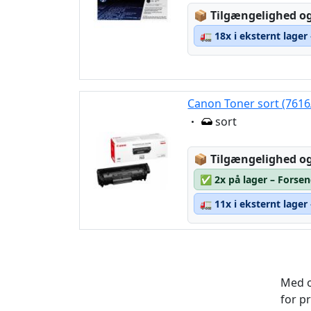
Lagerstatus:
📦
Tilgængelighed og
🚛
18x i eksternt lager
Canon Toner sort (7616
Eigenschaft:
sort
Lagerstatus:
📦
Tilgængelighed og
✅
2x på lager – Forsen
🚛
11x i eksternt lager
Med o
for p