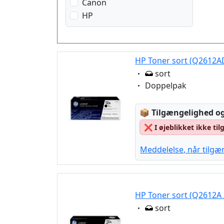
Canon
HP
HP Toner sort (Q2612A
Eigenschaft:
sort
Eigenschaft:
Doppelpak
Lagerstatus:
📦
Tilgængelighed og
❌
I øjeblikket ikke ti
Meddelelse, når tilgæ
HP Toner sort (Q2612A 
Eigenschaft:
sort