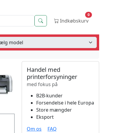
0
Søg
Indkøbskurv
Handel med
printerforsyninger
med fokus på
B2B-kunder
Forsendelse i hele Europa
Store mængder
Eksport
Om os
FAQ