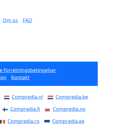
Om os
FAQ
e forretningsbetingelser
ion
Kontakt
Compredia.nl
Compredia.be
Compredia.fi
Compredia.no
Compredia.ro
Compredia.ee