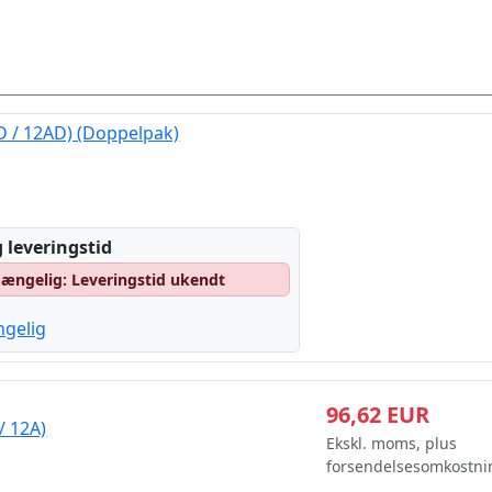
D / 12AD) (Doppelpak)
 leveringstid
lgængelig: Leveringstid ukendt
ngelig
96,62 EUR
/ 12A)
Ekskl. moms, plus
forsendelsesomkostni