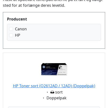
sted for at forlænge deres levetid.
Produktfilter
Producent
Canon
HP
HP Toner sort (Q2612AD / 12AD) (Doppelpak)
Eigenschaft:
sort
Eigenschaft:
Doppelpak