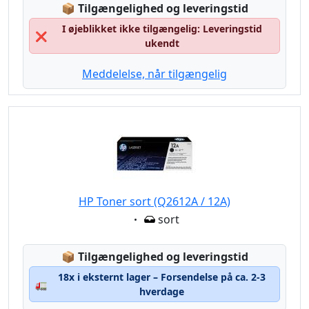
Lagerstatus:
📦
Tilgængelighed og leveringstid
I øjeblikket ikke tilgængelig: Leveringstid
❌
ukendt
Meddelelse, når tilgængelig
HP Toner sort (Q2612A / 12A)
Eigenschaft:
sort
Lagerstatus:
📦
Tilgængelighed og leveringstid
18x i eksternt lager – Forsendelse på ca. 2-3
🚛
hverdage