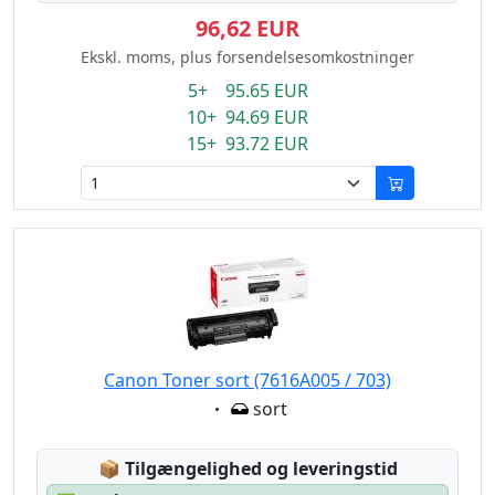
96,62 EUR
Ekskl. moms, plus forsendelsesomkostninger
5+ 95.65 EUR
10+ 94.69 EUR
15+ 93.72 EUR
Canon Toner sort (7616A005 / 703)
Eigenschaft:
sort
Lagerstatus:
📦
Tilgængelighed og leveringstid