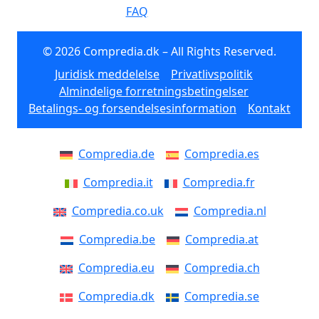
FAQ
© 2026 Compredia.dk – All Rights Reserved.
Juridisk meddelelse
Privatlivspolitik
Almindelige forretningsbetingelser
Betalings- og forsendelsesinformation
Kontakt
Compredia.de
Compredia.es
Compredia.it
Compredia.fr
Compredia.co.uk
Compredia.nl
Compredia.be
Compredia.at
Compredia.eu
Compredia.ch
Compredia.dk
Compredia.se