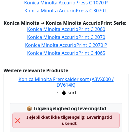
Konica Minolta AccurioPress C 1070 P
Konica Minolta AccurioPress C 3070 L
Konica Minolta
➔
Konica Minolta AccurioPrint Serie
:
Konica Minolta AccurioPrint C 2060
Konica Minolta AccurioPrint C 2070
Konica Minolta AccurioPrint C 2070 P
Konica Minolta AccurioPrint C 4065
Weitere relevante Produkte
Konica Minolta Fremkalder sort (A3VX600 /
DV614K)
Eigenschaft:
sort
Lagerstatus:
📦
Tilgængelighed og leveringstid
I øjeblikket ikke tilgængelig: Leveringstid
❌
ukendt