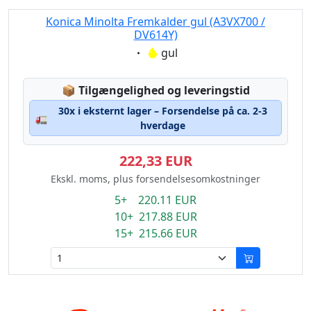
Konica Minolta Fremkalder gul (A3VX700 /
DV614Y)
Eigenschaft:
gul
Lagerstatus:
📦
Tilgængelighed og leveringstid
30x i eksternt lager – Forsendelse på ca. 2-3
🚛
hverdage
222,33 EUR
Ekskl. moms, plus forsendelsesomkostninger
5+ 220.11 EUR
10+ 217.88 EUR
15+ 215.66 EUR