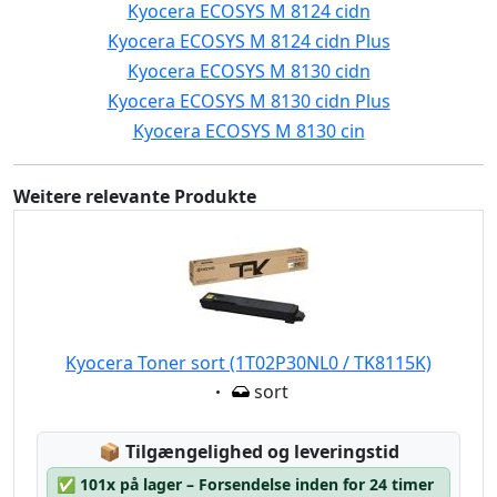
Kyocera ECOSYS M 8124 cidn
Kyocera ECOSYS M 8124 cidn Plus
Kyocera ECOSYS M 8130 cidn
Kyocera ECOSYS M 8130 cidn Plus
Kyocera ECOSYS M 8130 cin
Weitere relevante Produkte
Kyocera Toner sort (1T02P30NL0 / TK8115K)
Eigenschaft:
sort
Lagerstatus:
📦
Tilgængelighed og leveringstid
✅
101x på lager – Forsendelse inden for 24 timer