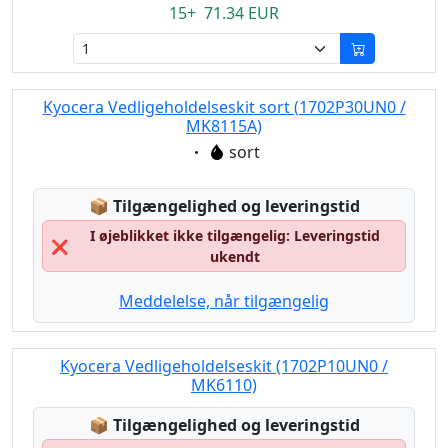
15+ 71.34 EUR
Kyocera Vedligeholdelseskit sort (1702P30UN0 /
MK8115A)
Eigenschaft:
sort
Lagerstatus:
📦
Tilgængelighed og leveringstid
I øjeblikket ikke tilgængelig: Leveringstid
❌
ukendt
Meddelelse, når tilgængelig
Kyocera Vedligeholdelseskit (1702P10UN0 /
MK6110)
Lagerstatus:
📦
Tilgængelighed og leveringstid