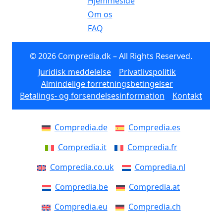
Hjemmeside
Om os
FAQ
© 2026 Compredia.dk – All Rights Reserved.
Juridisk meddelelse
Privatlivspolitik
Almindelige forretningsbetingelser
Betalings- og forsendelsesinformation
Kontakt
Compredia.de
Compredia.es
Compredia.it
Compredia.fr
Compredia.co.uk
Compredia.nl
Compredia.be
Compredia.at
Compredia.eu
Compredia.ch