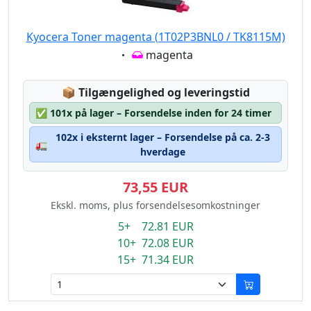
Kyocera Toner magenta (1T02P3BNL0 / TK8115M)
Eigenschaft:
magenta
Lagerstatus:
📦
Tilgængelighed og leveringstid
✅
101x på lager – Forsendelse inden for 24 timer
102x i eksternt lager – Forsendelse på ca. 2-3
🚛
hverdage
73,55 EUR
Ekskl. moms, plus forsendelsesomkostninger
5+ 72.81 EUR
10+ 72.08 EUR
15+ 71.34 EUR