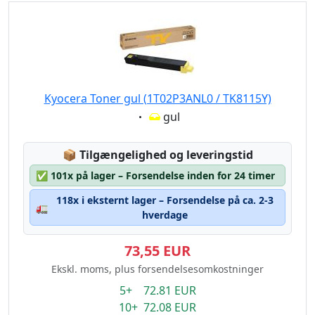
Kyocera Toner gul (1T02P3ANL0 / TK8115Y)
Eigenschaft:
gul
Lagerstatus:
📦
Tilgængelighed og leveringstid
✅
101x på lager – Forsendelse inden for 24 timer
118x i eksternt lager – Forsendelse på ca. 2-3
🚛
hverdage
73,55 EUR
Ekskl. moms, plus forsendelsesomkostninger
5+ 72.81 EUR
10+ 72.08 EUR