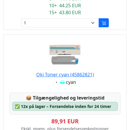
10+ 44.25 EUR
15+ 43.80 EUR
Oki Toner cyan (45862821)
Eigenschaft:
cyan
Lagerstatus:
📦
Tilgængelighed og leveringstid
✅
12x på lager – Forsendelse inden for 24 timer
89,91 EUR
Ekskl. moms, plus forsendelsesomkostninger