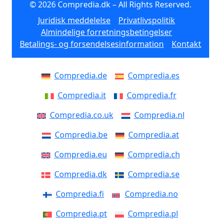
© 2026 Compredia.dk – All Rights Reserved.
Juridisk meddelelse
Privatlivspolitik
Almindelige forretningsbetingelser
Betalings- og forsendelsesinformation
Kontakt
Compredia.de
Compredia.es
Compredia.it
Compredia.fr
Compredia.co.uk
Compredia.nl
Compredia.be
Compredia.at
Compredia.eu
Compredia.ch
Compredia.dk
Compredia.se
Compredia.fi
Compredia.no
Compredia.pt
Compredia.pl