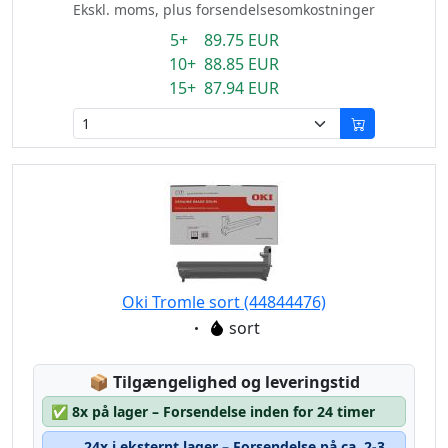
Ekskl. moms, plus forsendelsesomkostninger
5+ 89.75 EUR
10+ 88.85 EUR
15+ 87.94 EUR
Oki Tromle sort (44844476)
Eigenschaft:
sort
Lagerstatus:
📦
Tilgængelighed og leveringstid
✅
8x på lager – Forsendelse inden for 24 timer
24x i eksternt lager – Forsendelse på ca. 2-3