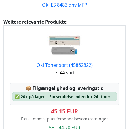
Oki ES 8483 dnv MFP
Weitere relevante Produkte
Oki Toner sort (45862822)
Eigenschaft:
sort
Lagerstatus:
📦
Tilgængelighed og leveringstid
✅
20x på lager – Forsendelse inden for 24 timer
45,15 EUR
Ekskl. moms, plus forsendelsesomkostninger
5+ 44.70 EUR