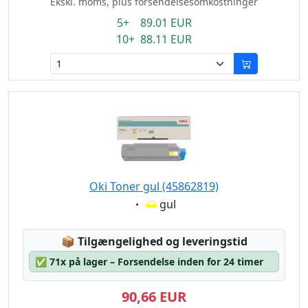
Ekskl. moms, plus forsendelsesomkostninger
5+ 89.01 EUR
10+ 88.11 EUR
Oki Toner gul (45862819)
Eigenschaft:
gul
Lagerstatus:
📦
Tilgængelighed og leveringstid
✅
71x på lager – Forsendelse inden for 24 timer
90,66 EUR