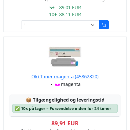
5+ 89.01 EUR
10+ 88.11 EUR
Oki Toner magenta (45862820)
Eigenschaft:
magenta
Lagerstatus:
📦
Tilgængelighed og leveringstid
✅
10x på lager – Forsendelse inden for 24 timer
89,91 EUR