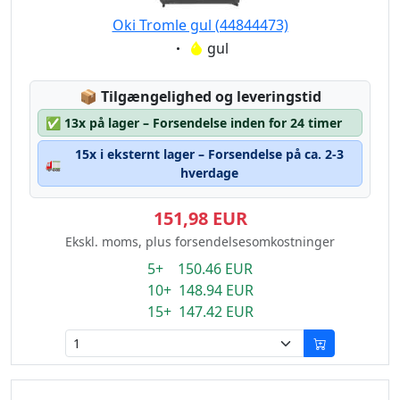
Oki Tromle gul (44844473)
Eigenschaft:
gul
Lagerstatus:
📦
Tilgængelighed og leveringstid
✅
13x på lager – Forsendelse inden for 24 timer
15x i eksternt lager – Forsendelse på ca. 2-3
🚛
hverdage
151,98 EUR
Ekskl. moms, plus forsendelsesomkostninger
5+ 150.46 EUR
10+ 148.94 EUR
15+ 147.42 EUR