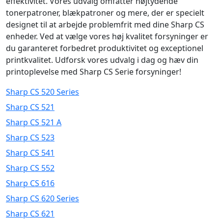
effektivitet. Vores udvalg omfatter højtydende
tonerpatroner, blækpatroner og mere, der er specielt
designet til at arbejde problemfrit med dine Sharp CS
enheder. Ved at vælge vores høj kvalitet forsyninger er
du garanteret forbedret produktivitet og exceptionel
printkvalitet. Udforsk vores udvalg i dag og hæv din
printoplevelse med Sharp CS Serie forsyninger!
Sharp CS 520 Series
Sharp CS 521
Sharp CS 521 A
Sharp CS 523
Sharp CS 541
Sharp CS 552
Sharp CS 616
Sharp CS 620 Series
Sharp CS 621