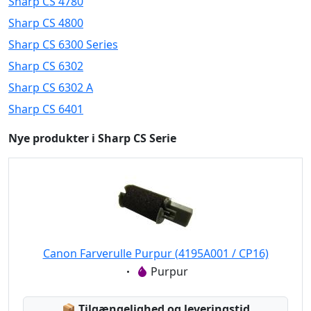
Sharp CS 4780
Sharp CS 4800
Sharp CS 6300 Series
Sharp CS 6302
Sharp CS 6302 A
Sharp CS 6401
Nye produkter i Sharp CS Serie
Canon Farverulle Purpur (4195A001 / CP16)
Eigenschaft:
Purpur
Lagerstatus:
📦
Tilgængelighed og leveringstid