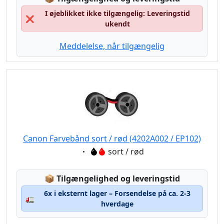
I øjeblikket ikke tilgængelig: Leveringstid
❌
ukendt
Meddelelse, når tilgængelig
Canon Farvebånd sort / rød (4202A002 / EP102)
Eigenschaft:
sort / rød
Lagerstatus:
📦
Tilgængelighed og leveringstid
6x i eksternt lager – Forsendelse på ca. 2-3
🚛
hverdage