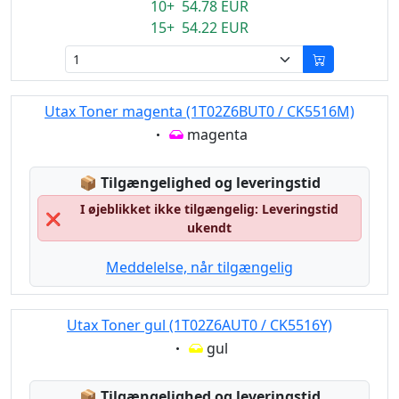
10+ 54.78 EUR
15+ 54.22 EUR
Utax Toner magenta (1T02Z6BUT0 / CK5516M)
Eigenschaft:
magenta
Lagerstatus:
📦
Tilgængelighed og leveringstid
I øjeblikket ikke tilgængelig: Leveringstid
❌
ukendt
Meddelelse, når tilgængelig
Utax Toner gul (1T02Z6AUT0 / CK5516Y)
Eigenschaft:
gul
Lagerstatus:
📦
Tilgængelighed og leveringstid