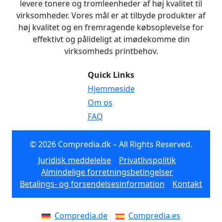
levere tonere og tromleenheder af høj kvalitet til
virksomheder. Vores mål er at tilbyde produkter af
høj kvalitet og en fremragende købsoplevelse for
effektivt og pålideligt at imødekomme din
virksomheds printbehov.
Quick Links
Hjemmeside
Om os
FAQ
© 2026 Compredia.dk – All Rights Reserved.
Juridisk meddelelse
Privatlivspolitik
Almindelige forretningsbetingelser
Betalings- og forsendelsesinformation
Kontakt
Compredia.de
Compredia.es