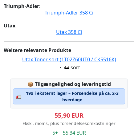
Triumph-Adler
:
Triumph-Adler 358 Ci
Utax
:
Utax 358 Ci
Weitere relevante Produkte
Utax Toner sort (1T02Z60UT0 / CK5516K)
Eigenschaft:
sort
Lagerstatus:
📦
Tilgængelighed og leveringstid
19x i eksternt lager – Forsendelse på ca. 2-3
🚛
hverdage
55,90 EUR
Ekskl. moms, plus forsendelsesomkostninger
5+ 55.34 EUR