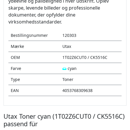
ydeevne og pålidelighed i hver udskrift. Oplev
skarpe, levende billeder og professionelle
dokumenter, der opfylder dine
virksomhedsstandarder.
Bestillingsnummer
120303
Mærke
Utax
OEM
1T02Z6CUT0 / CK5516C
Farve
cyan
Type
Toner
EAN
4053768309638
Utax Toner cyan (1T02Z6CUT0 / CK5516C)
passend für