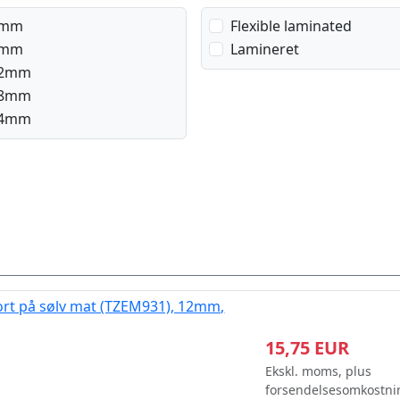
mm
Flexible laminated
mm
Lamineret
2mm
8mm
4mm
sort på sølv mat (TZEM931), 12mm,
15,75 EUR
Ekskl. moms, plus
forsendelsesomkostni