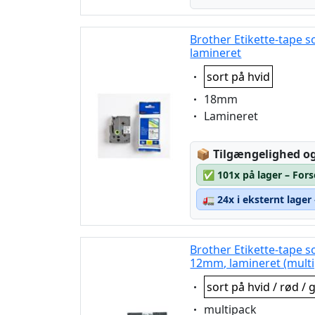
Brother Etikette-tape s
lamineret
Eigenschaft:
sort på hvid
Eigenschaft:
18mm
Eigenschaft:
Lamineret
Lagerstatus:
📦
Tilgængelighed og
✅
101x på lager – For
🚛
24x i eksternt lager
Brother Etikette-tape so
12mm, lamineret (mult
Eigenschaft:
sort på hvid / rød / 
Eigenschaft:
multipack