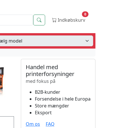
0
Søg
Indkøbskurv
Handel med
printerforsyninger
med fokus på
B2B-kunder
Forsendelse i hele Europa
Store mængder
Eksport
Om os
FAQ