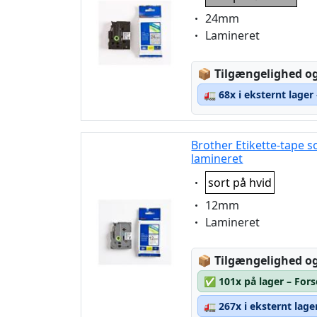
Eigenschaft:
24mm
Eigenschaft:
Lamineret
Lagerstatus:
📦
Tilgængelighed og
🚛
68x i eksternt lager
Brother Etikette-tape s
lamineret
Eigenschaft:
sort på hvid
Eigenschaft:
12mm
Eigenschaft:
Lamineret
Lagerstatus:
📦
Tilgængelighed og
✅
101x på lager – For
🚛
267x i eksternt lage