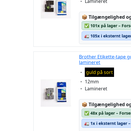
Eigenschaft:
Lamineret
Lagerstatus:
📦
Tilgængelighed og
✅
101x på lager – For
🚛
105x i eksternt lage
Brother Etikette-tape g
lamineret
Eigenschaft:
guld på sort
Eigenschaft:
12mm
Eigenschaft:
Lamineret
Lagerstatus:
📦
Tilgængelighed og
✅
48x på lager – Forse
🚛
1x i eksternt lager 