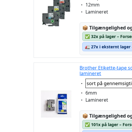
Eigenschaft:
12mm
Eigenschaft:
Lamineret
Lagerstatus:
📦
Tilgængelighed og
✅
32x på lager – Forse
🚛
27x i eksternt lager
Brother Etikette-tape 
lamineret
Eigenschaft:
sort på gennemsigt
Eigenschaft:
6mm
Eigenschaft:
Lamineret
Lagerstatus:
📦
Tilgængelighed og
✅
101x på lager – For