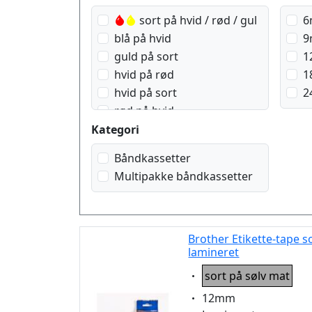
sort på hvid / rød / gul
6
blå på hvid
9
guld på sort
1
hvid på rød
1
hvid på sort
2
rød på hvid
sort på blå
Kategori
sort på gennemsigtig
Båndkassetter
sort på gennemsigtig matt
Multipakke båndkassetter
sort på grøn
sort på gul
sort på hvid
sort på rød
Brother Etikette-tape 
lamineret
sort på signal gul
Eigenschaft:
sort på signal orange
sort på sølv mat
sort på sølv mat
Eigenschaft:
12mm