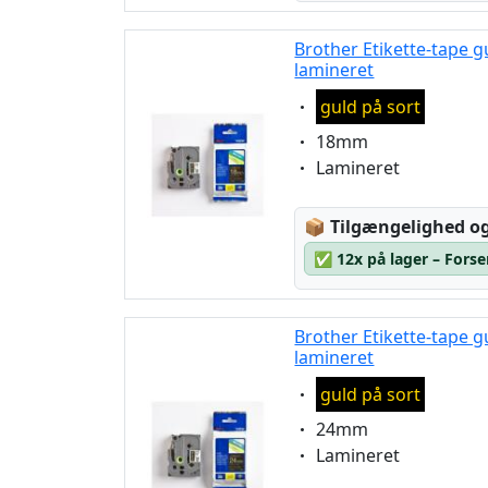
Brother Etikette-tape g
lamineret
Eigenschaft:
guld på sort
Eigenschaft:
18mm
Eigenschaft:
Lamineret
Lagerstatus:
📦
Tilgængelighed og
✅
12x på lager – Forse
Brother Etikette-tape g
lamineret
Eigenschaft:
guld på sort
Eigenschaft:
24mm
Eigenschaft:
Lamineret