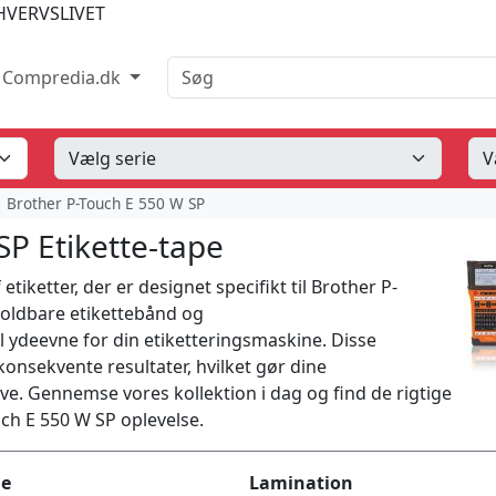
HVERVSLIVET
Søg
Compredia.dk
Brother P-Touch E 550 W SP
SP Etikette-tape
tiketter, der er designet specifikt til Brother P-
holdbare etikettebånd og
l ydeevne for din etiketteringsmaskine. Disse
 konsekvente resultater, hvilket gør dine
ve. Gennemse vores kollektion i dag og find de rigtige
uch E 550 W SP oplevelse.
de
Lamination