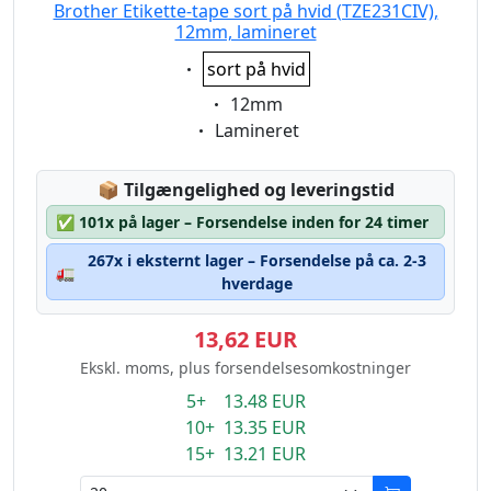
Brother Etikette-tape sort på hvid (TZE231CIV),
12mm, lamineret
Eigenschaft:
sort på hvid
Eigenschaft:
12mm
Eigenschaft:
Lamineret
Lagerstatus:
📦
Tilgængelighed og leveringstid
✅
101x på lager – Forsendelse inden for 24 timer
267x i eksternt lager – Forsendelse på ca. 2-3
🚛
hverdage
13,62 EUR
Ekskl. moms, plus forsendelsesomkostninger
5+ 13.48 EUR
10+ 13.35 EUR
15+ 13.21 EUR