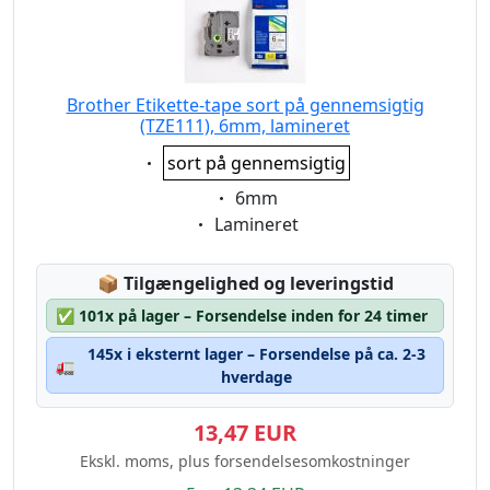
Brother Etikette-tape sort på gennemsigtig
(TZE111), 6mm, lamineret
Eigenschaft:
sort på gennemsigtig
Eigenschaft:
6mm
Eigenschaft:
Lamineret
Lagerstatus:
📦
Tilgængelighed og leveringstid
✅
101x på lager – Forsendelse inden for 24 timer
145x i eksternt lager – Forsendelse på ca. 2-3
🚛
hverdage
13,47 EUR
Ekskl. moms, plus forsendelsesomkostninger