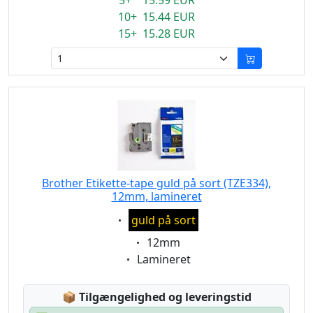
5+ 15.59 EUR
10+ 15.44 EUR
15+ 15.28 EUR
Brother Etikette-tape guld på sort (TZE334),
12mm, lamineret
Eigenschaft:
guld på sort
Eigenschaft:
12mm
Eigenschaft:
Lamineret
Lagerstatus:
📦
Tilgængelighed og leveringstid