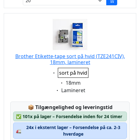
Brother Etikette-tape sort på hvid (TZE241CIV),
18mm, lamineret
Eigenschaft:
sort på hvid
Eigenschaft:
18mm
Eigenschaft:
Lamineret
Lagerstatus:
📦
Tilgængelighed og leveringstid
✅
101x på lager – Forsendelse inden for 24 timer
24x i eksternt lager – Forsendelse på ca. 2-3
🚛
hverdage