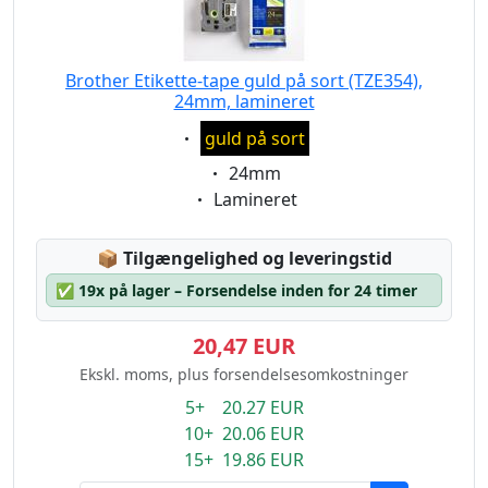
Brother Etikette-tape guld på sort (TZE354),
24mm, lamineret
Eigenschaft:
guld på sort
Eigenschaft:
24mm
Eigenschaft:
Lamineret
Lagerstatus:
📦
Tilgængelighed og leveringstid
✅
19x på lager – Forsendelse inden for 24 timer
20,47 EUR
Ekskl. moms, plus forsendelsesomkostninger
5+ 20.27 EUR
10+ 20.06 EUR
15+ 19.86 EUR