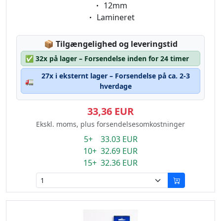
Eigenschaft:
12mm
Eigenschaft:
Lamineret
Lagerstatus:
📦
Tilgængelighed og leveringstid
✅
32x på lager – Forsendelse inden for 24 timer
27x i eksternt lager – Forsendelse på ca. 2-3
🚛
hverdage
33,36 EUR
Ekskl. moms, plus forsendelsesomkostninger
5+ 33.03 EUR
10+ 32.69 EUR
15+ 32.36 EUR