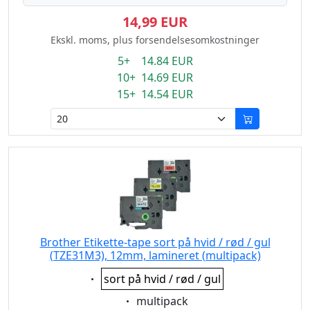
14,99 EUR
Ekskl. moms, plus forsendelsesomkostninger
5+ 14.84 EUR
10+ 14.69 EUR
15+ 14.54 EUR
Brother Etikette-tape sort på hvid / rød / gul
(TZE31M3), 12mm, lamineret (multipack)
Eigenschaft:
sort på hvid / rød / gul
Eigenschaft:
multipack