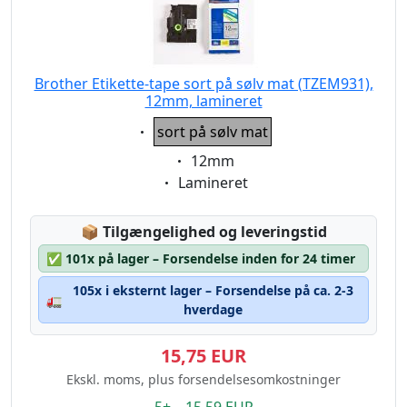
Brother Etikette-tape sort på sølv mat (TZEM931),
12mm, lamineret
Eigenschaft:
sort på sølv mat
Eigenschaft:
12mm
Eigenschaft:
Lamineret
Lagerstatus:
📦
Tilgængelighed og leveringstid
✅
101x på lager – Forsendelse inden for 24 timer
105x i eksternt lager – Forsendelse på ca. 2-3
🚛
hverdage
15,75 EUR
Ekskl. moms, plus forsendelsesomkostninger