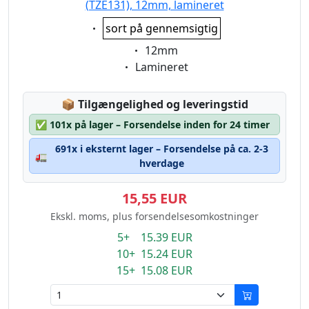
(TZE131), 12mm, lamineret
Eigenschaft:
sort på gennemsigtig
Eigenschaft:
12mm
Eigenschaft:
Lamineret
Lagerstatus:
📦
Tilgængelighed og leveringstid
✅
101x på lager – Forsendelse inden for 24 timer
691x i eksternt lager – Forsendelse på ca. 2-3
🚛
hverdage
15,55 EUR
Ekskl. moms, plus forsendelsesomkostninger
5+ 15.39 EUR
10+ 15.24 EUR
15+ 15.08 EUR