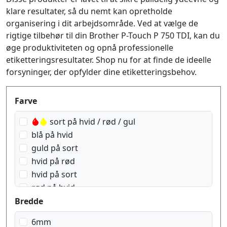
klare resultater, så du nemt kan opretholde
organisering i dit arbejdsområde. Ved at vælge de
rigtige tilbehør til din Brother P-Touch P 750 TDI, kan du
øge produktiviteten og opnå professionelle
etiketteringsresultater. Shop nu for at finde de ideelle
forsyninger, der opfylder dine etiketteringsbehov.
Produktfilter
Farve
sort på hvid / rød / gul
blå på hvid
guld på sort
hvid på rød
hvid på sort
rød på hvid
sort på blå
Bredde
sort på gennemsigtig
6mm