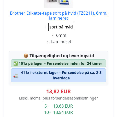
Brother Etikette-tape sort på hvid (TZE211), 6mm,
lamineret
Eigenschaft:
sort på hvid
Eigenschaft:
6mm
Eigenschaft:
Lamineret
Lagerstatus:
📦
Tilgængelighed og leveringstid
✅
101x på lager – Forsendelse inden for 24 timer
411x i eksternt lager – Forsendelse på ca. 2-3
🚛
hverdage
13,82 EUR
Ekskl. moms, plus forsendelsesomkostninger
5+ 13.68 EUR
10+ 13.54 EUR