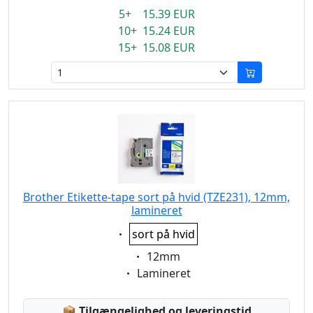
5+ 15.39 EUR
10+ 15.24 EUR
15+ 15.08 EUR
Brother Etikette-tape sort på hvid (TZE231), 12mm,
lamineret
Eigenschaft:
sort på hvid
Eigenschaft:
12mm
Eigenschaft:
Lamineret
Lagerstatus:
📦
Tilgængelighed og leveringstid