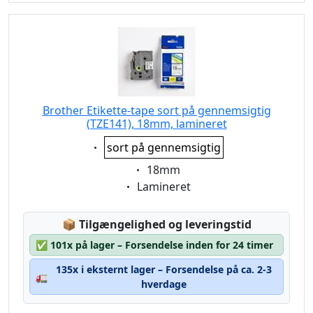
Brother Etikette-tape sort på gennemsigtig
(TZE141), 18mm, lamineret
Eigenschaft:
sort på gennemsigtig
Eigenschaft:
18mm
Eigenschaft:
Lamineret
Lagerstatus:
📦
Tilgængelighed og leveringstid
✅
101x på lager – Forsendelse inden for 24 timer
135x i eksternt lager – Forsendelse på ca. 2-3
🚛
hverdage