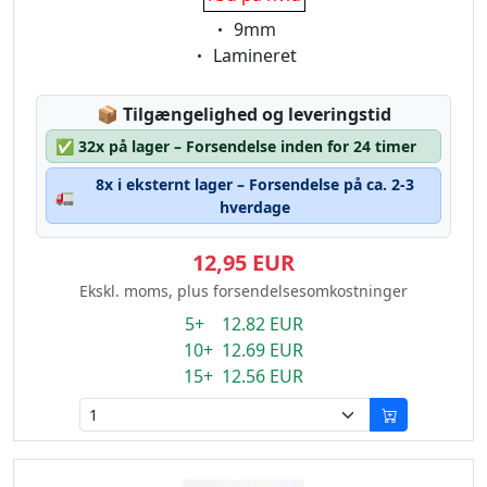
Eigenschaft:
9mm
Eigenschaft:
Lamineret
Lagerstatus:
📦
Tilgængelighed og leveringstid
✅
32x på lager – Forsendelse inden for 24 timer
8x i eksternt lager – Forsendelse på ca. 2-3
🚛
hverdage
12,95 EUR
Ekskl. moms, plus forsendelsesomkostninger
5+ 12.82 EUR
10+ 12.69 EUR
15+ 12.56 EUR