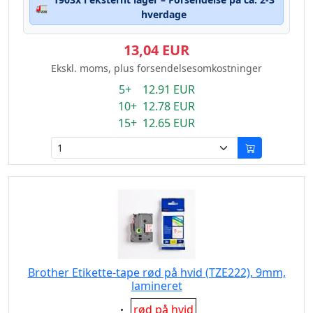
🚛
hverdage
13,04 EUR
Ekskl. moms, plus forsendelsesomkostninger
5+ 12.91 EUR
10+ 12.78 EUR
15+ 12.65 EUR
Brother Etikette-tape rød på hvid (TZE222), 9mm,
lamineret
Eigenschaft:
rød på hvid