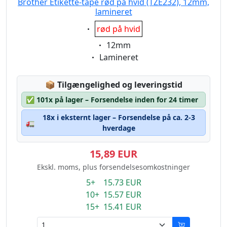
Brother Etikette-tape rød på hvid (TZE232), 12mm,
lamineret
Eigenschaft:
rød på hvid
Eigenschaft:
12mm
Eigenschaft:
Lamineret
Lagerstatus:
📦
Tilgængelighed og leveringstid
✅
101x på lager – Forsendelse inden for 24 timer
18x i eksternt lager – Forsendelse på ca. 2-3
🚛
hverdage
15,89 EUR
Ekskl. moms, plus forsendelsesomkostninger
5+ 15.73 EUR
10+ 15.57 EUR
15+ 15.41 EUR