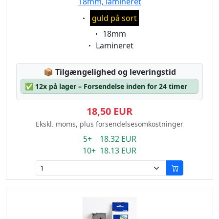
18mm, lamineret
Eigenschaft:
guld på sort
Eigenschaft:
18mm
Eigenschaft:
Lamineret
Lagerstatus:
📦
Tilgængelighed og leveringstid
✅
12x på lager – Forsendelse inden for 24 timer
18,50 EUR
Ekskl. moms, plus forsendelsesomkostninger
5+ 18.32 EUR
10+ 18.13 EUR