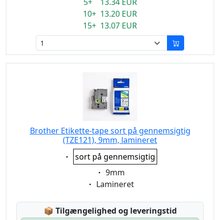
5+ 13.34 EUR
10+ 13.20 EUR
15+ 13.07 EUR
Brother Etikette-tape sort på gennemsigtig
(TZE121), 9mm, lamineret
Eigenschaft:
sort på gennemsigtig
Eigenschaft:
9mm
Eigenschaft:
Lamineret
Lagerstatus:
📦
Tilgængelighed og leveringstid