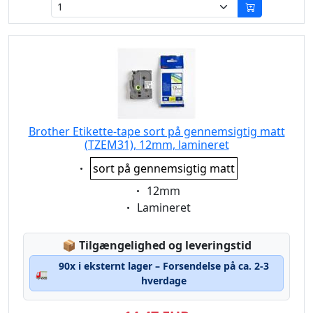
Brother Etikette-tape sort på gennemsigtig matt
(TZEM31), 12mm, lamineret
Eigenschaft:
sort på gennemsigtig matt
Eigenschaft:
12mm
Eigenschaft:
Lamineret
Lagerstatus:
📦
Tilgængelighed og leveringstid
90x i eksternt lager – Forsendelse på ca. 2-3
🚛
hverdage