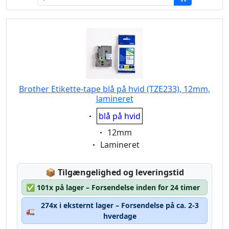
Brother Etikette-tape blå på hvid (TZE233), 12mm,
lamineret
Eigenschaft:
blå på hvid
Eigenschaft:
12mm
Eigenschaft:
Lamineret
Lagerstatus:
📦
Tilgængelighed og leveringstid
✅
101x på lager – Forsendelse inden for 24 timer
274x i eksternt lager – Forsendelse på ca. 2-3
🚛
hverdage