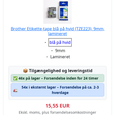
Brother Etikette-tape blå på hvid (TZE223), 9mm,
lamineret
Eigenschaft:
blå på hvid
Eigenschaft:
9mm
Eigenschaft:
Lamineret
Lagerstatus:
📦
Tilgængelighed og leveringstid
✅
46x på lager – Forsendelse inden for 24 timer
54x i eksternt lager – Forsendelse på ca. 2-3
🚛
hverdage
15,55 EUR
Ekskl. moms, plus forsendelsesomkostninger