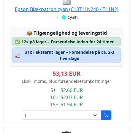
Epson Blækpatron cyan (C13T11N240 / T11N2)
Eigenschaft:
cyan
Lagerstatus:
📦
Tilgængelighed og leveringstid
✅
12x på lager – Forsendelse inden for 24 timer
31x i eksternt lager – Forsendelse på ca. 2-3
🚛
hverdage
53,13 EUR
Ekskl. moms, plus forsendelsesomkostninger
5+ 52.60 EUR
10+ 52.07 EUR
15+ 51.54 EUR