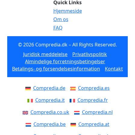
Quick Links
Hjemmeside
Om os
FAQ
© 2026 Compredia.dk – All Rights Reserved.
Juridisk meddelelse
Privatlivspolitik
Almindelige forretningsbetingelser
Betalings- og forsendelsesinformation
Kontakt
Compredia.de
Compredia.es
Compredia.it
Compredia.fr
Compredia.co.uk
Compredia.nl
Compredia.be
Compredia.at