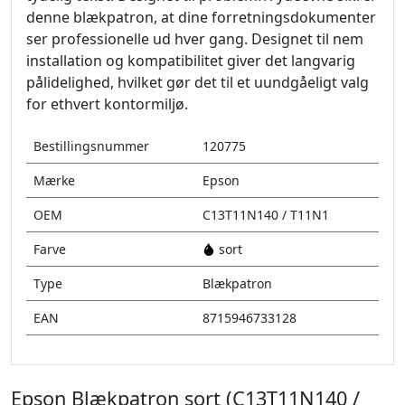
denne blækpatron, at dine forretningsdokumenter
ser professionelle ud hver gang. Designet til nem
installation og kompatibilitet giver det langvarig
pålidelighed, hvilket gør det til et uundgåeligt valg
for ethvert kontormiljø.
Bestillingsnummer
120775
Mærke
Epson
OEM
C13T11N140 / T11N1
Farve
sort
Type
Blækpatron
EAN
8715946733128
Epson Blækpatron sort (C13T11N140 /