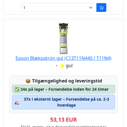
Epson Blækpatron gul (C13T11N440 / T11N4)
Eigenschaft:
gul
Lagerstatus:
📦
Tilgængelighed og leveringstid
✅
24x på lager – Forsendelse inden for 24 timer
37x i eksternt lager – Forsendelse på ca. 2-3
🚛
hverdage
53,13 EUR
Ekskl. moms, plus forsendelsesomkostninger