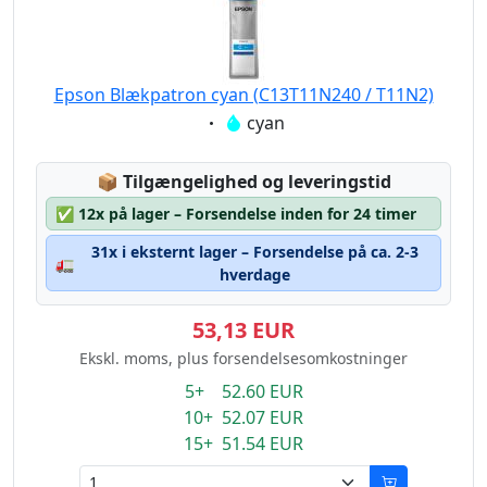
Epson Blækpatron cyan (C13T11N240 / T11N2)
Eigenschaft:
cyan
Lagerstatus:
📦
Tilgængelighed og leveringstid
✅
12x på lager – Forsendelse inden for 24 timer
31x i eksternt lager – Forsendelse på ca. 2-3
🚛
hverdage
53,13 EUR
Ekskl. moms, plus forsendelsesomkostninger
5+ 52.60 EUR
10+ 52.07 EUR
15+ 51.54 EUR