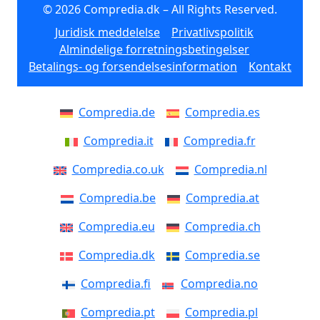
© 2026 Compredia.dk – All Rights Reserved.
Juridisk meddelelse
Privatlivspolitik
Almindelige forretningsbetingelser
Betalings- og forsendelsesinformation
Kontakt
Compredia.de
Compredia.es
Compredia.it
Compredia.fr
Compredia.co.uk
Compredia.nl
Compredia.be
Compredia.at
Compredia.eu
Compredia.ch
Compredia.dk
Compredia.se
Compredia.fi
Compredia.no
Compredia.pt
Compredia.pl