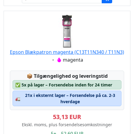
Epson Blækpatron magenta (C13T11N340 / T11N3)
Eigenschaft:
magenta
Lagerstatus:
📦
Tilgængelighed og leveringstid
✅
5x på lager – Forsendelse inden for 24 timer
21x i eksternt lager – Forsendelse på ca. 2-3
🚛
hverdage
53,13 EUR
Ekskl. moms, plus forsendelsesomkostninger
5+ 52.60 EUR