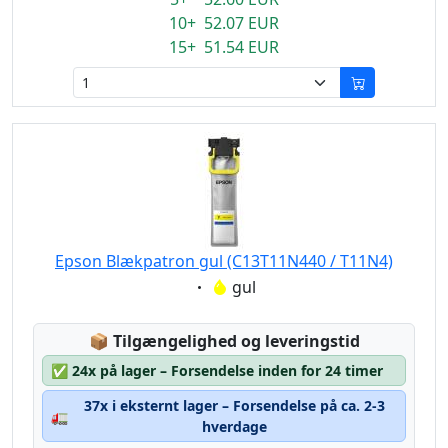
10+ 52.07 EUR
15+ 51.54 EUR
Epson Blækpatron gul (C13T11N440 / T11N4)
Eigenschaft:
gul
Lagerstatus:
📦
Tilgængelighed og leveringstid
✅
24x på lager – Forsendelse inden for 24 timer
37x i eksternt lager – Forsendelse på ca. 2-3
🚛
hverdage